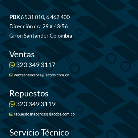
PBX
6 531 010, 6 462 400
Dirección cra 29 # 43-56
Giron Santander Colombia
Ventas
320 349 3117
ventasneocross@jacobs.com.co
Repuestos
320 349 3119
repuestosneocross@jacobs.com.co
Servicio Técnico