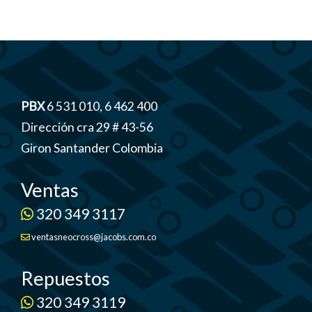
PBX
6 531 010, 6 462 400
Dirección cra 29 # 43-56
Giron Santander Colombia
Ventas
320 349 3117
ventasneocross@jacobs.com.co
Repuestos
320 349 3119