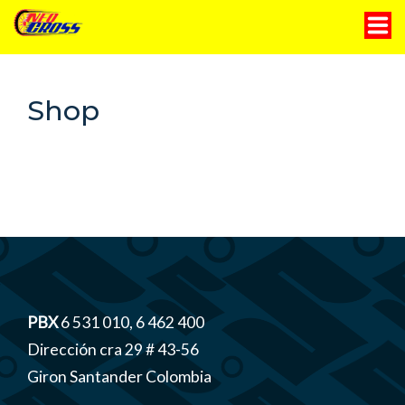
Motocicletas
Shop
Servicio técnico
Historia
Contáctanos
Blog
PBX
6 531 010, 6 462 400
Dirección cra 29 # 43-56
Giron Santander Colombia